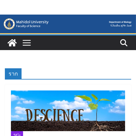
Skip
to
content
ราก
วีดิโอ