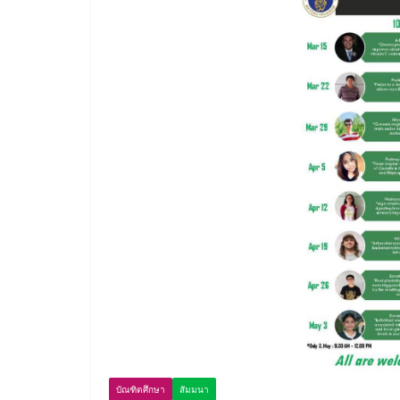
บัณฑิตศึกษา
สัมมนา