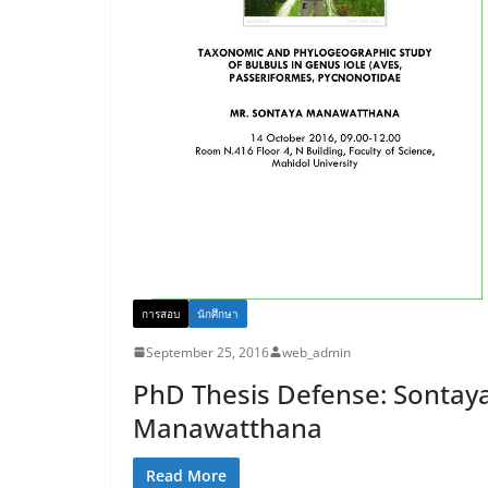
การสอบ
นักศึกษา
September 25, 2016
web_admin
PhD Thesis Defense: Sontay
Manawatthana
Read More