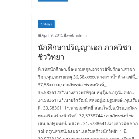
นักศึกษา
April 9, 2015
web_admin
นักศึกษาปริญญาเอก ภาควิชา
ชีววิทยา
ที่,รหัสนักศึกษา,ชื่อ-นามสกุล,อาจารย์ที่ปรึกษา,สาขา
วิชา,ทุน,หมายเหตุ 36,58xxxxx,นางสาวน้ำค้าง แซ่ลี้,,,
37,58xxxxx,นายภัทรพล พรหมนันท์,,,,
35,5836123*,นางสาวพรพิรุณ หนูรุ้ง,อ.อรุณี,,คปก.,
34,5836112*,นายจิรวัฒน์ สลุงอยู่,อ.ปฐมพงษ์,,ทุนเรีย
ดี, 33,5836111*,นายเอกสิทธิ์ สอนโพธิ์,อ.ป๋วย,,สมัคร
ทุนเสริมสร้างนักวิทย์, 32,5738744,นายภัทรพงษ์ พล
เสน,อ.ปฐมพงษ์,,พสวท., 31,5738641,นางสาวพิชชาภ
รณ์ ดรุณสาสน์,อ.เมธา,,เสริมสร้างนักวิทย์ฯ 1 ปี,
30,5738436,นางสาววรนุช บุนนาค,อ.เมธา,,เรียนดี,