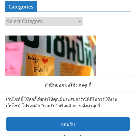
Categories
C
a
t
e
g
o
r
i
e
คำยินยอมขอใช้งานคุกกี้
s
เว็บไซต์นี้ใช้คุกกี้เพื่อทำให้คุณมีประสบการณ์ที่ดีในการใช้งาน
เว็บไซต์ โปรดคลิก “ยอมรับ” หรือคลิกการ ตั้งค่าคุกกี้
ยอมรับ
Copyright © 2026
Department of Biology MU
. All rights