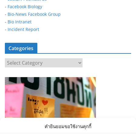
-
Facebook Biology
-
Bio-News Facebook Group
-
Bio Intranet
-
Incident Report
Categories
C
a
t
e
g
o
r
i
e
คำยินยอมขอใช้งานคุกกี้
s