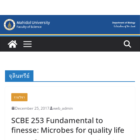
Skip
to
content
จุลินทรีย์
รายวิชา
December 25, 2017
web_admin
SCBE 253 Fundamental to
finesse: Microbes for quality life