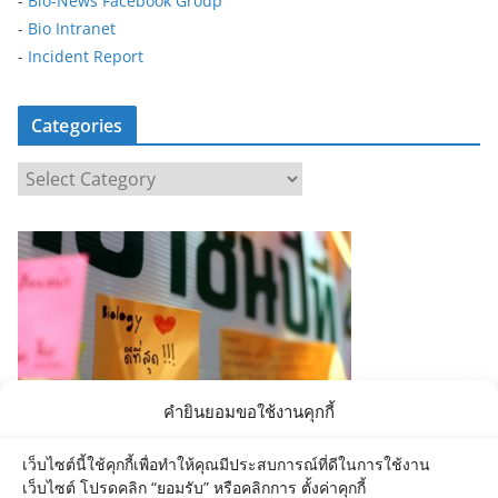
-
Bio-News Facebook Group
-
Bio Intranet
-
Incident Report
Categories
C
a
t
e
g
o
r
i
e
คำยินยอมขอใช้งานคุกกี้
s
เว็บไซต์นี้ใช้คุกกี้เพื่อทำให้คุณมีประสบการณ์ที่ดีในการใช้งาน
เว็บไซต์ โปรดคลิก “ยอมรับ” หรือคลิกการ ตั้งค่าคุกกี้