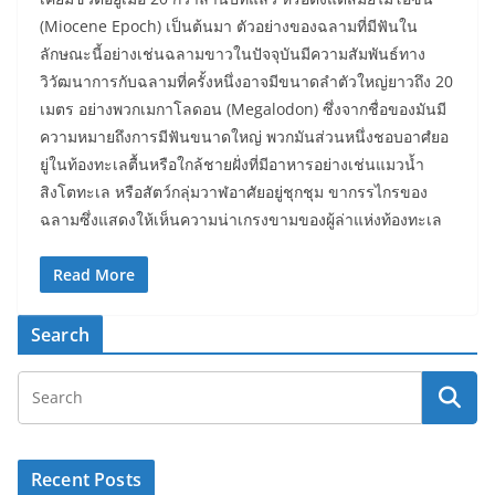
(Miocene Epoch) เป็นต้นมา ตัวอย่างของฉลามที่มีฟันใน
ลักษณะนี้อย่างเช่นฉลามขาวในปัจจุบันมีความสัมพันธ์ทาง
วิวัฒนาการกับฉลามที่ครั้งหนึ่งอาจมีขนาดลำตัวใหญ่ยาวถึง 20
เมตร อย่างพวกเมกาโลดอน (Megalodon) ซึ่งจากชื่อของมันมี
ความหมายถึงการมีฟันขนาดใหญ่ พวกมันส่วนหนึ่งชอบอาศํยอ
ยู่ในท้องทะเลตื้นหรือใกล้ชายฝั่งที่มีอาหารอย่างเช่นแมวน้ำ
สิงโตทะเล หรือสัตว์กลุ่มวาฬอาศัยอยู่ชุกชุม ขากรรไกรของ
ฉลามซึ่งแสดงให้เห็นความน่าเกรงขามของผู้ล่าแห่งท้องทะเล
Read More
Search
Recent Posts