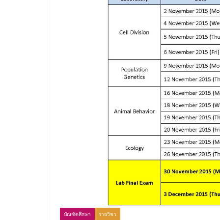
บัณฑิตศึกษา
รายวิชา