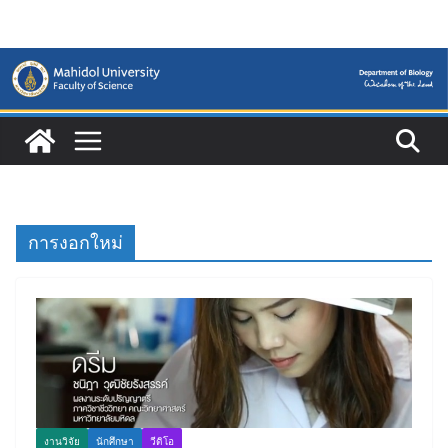
Skip
to
content
การงอกใหม่
งานวิจัย
นักศึกษา
วีดิโอ