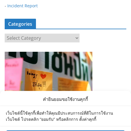
-
Incident Report
Categories
C
a
t
e
g
o
r
i
e
คำยินยอมขอใช้งานคุกกี้
s
เว็บไซต์นี้ใช้คุกกี้เพื่อทำให้คุณมีประสบการณ์ที่ดีในการใช้งาน
เว็บไซต์ โปรดคลิก “ยอมรับ” หรือคลิกการ ตั้งค่าคุกกี้