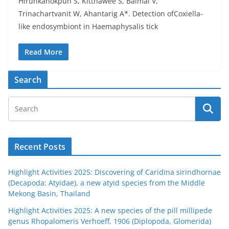
Hirunkanokpun S, Kitthawee S, Baimai V,
Trinachartvanit W, Ahantarig A*. Detection ofCoxiella-
like endosymbiont in Haemaphysalis tick
Read More
Search
Recent Posts
Highlight Activities 2025: Discovering of Caridina sirindhornae
(Decapoda: Atyidae), a new atyid species from the Middle
Mekong Basin, Thailand
Highlight Activities 2025: A new species of the pill millipede
genus Rhopalomeris Verhoeff, 1906 (Diplopoda, Glomerida)