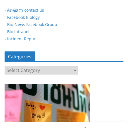
-
ติดต่อเรา contact us
-
Facebook Biology
-
Bio-News Facebook Group
-
Bio Intranet
-
Incident Report
Categories
C
a
t
e
g
o
r
i
e