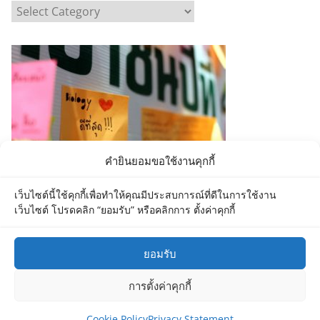
C
a
t
e
g
o
r
i
e
คำยินยอมขอใช้งานคุกกี้
s
เว็บไซต์นี้ใช้คุกกี้เพื่อทำให้คุณมีประสบการณ์ที่ดีในการใช้งาน
เว็บไซต์ โปรดคลิก “ยอมรับ” หรือคลิกการ ตั้งค่าคุกกี้
ยอมรับ
Copyright © 2026
Department of Biology MU
. All rights
การตั้งค่าคุกกี้
reserved.
Theme:
ColorMag
by ThemeGrill. Powered by
WordPress
.
Cookie Policy
Privacy Statement