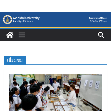
Skip
to
content
เยี่ยมชม