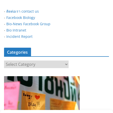
-
ติดต่อเรา contact us
-
Facebook Biology
-
Bio-News Facebook Group
-
Bio Intranet
-
Incident Report
Categories
C
a
t
e
g
o
r
i