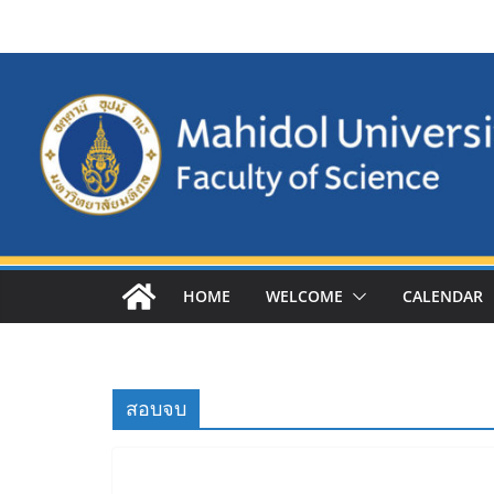
Skip
to
content
HOME
WELCOME
CALENDAR
สอบจบ