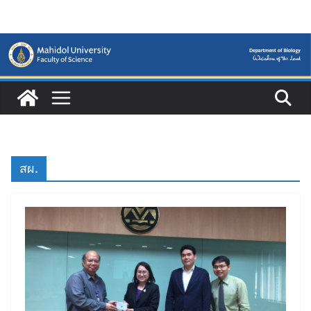
Skip
to
content
สผ.