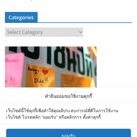
Categories
C
a
t
e
g
o
r
i
e
คำยินยอมขอใช้งานคุกกี้
s
เว็บไซต์นี้ใช้คุกกี้เพื่อทำให้คุณมีประสบการณ์ที่ดีในการใช้งาน
เว็บไซต์ โปรดคลิก “ยอมรับ” หรือคลิกการ ตั้งค่าคุกกี้
ยอมรับ