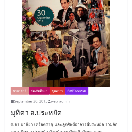
นานาชาติ
บัณฑิตศึกษา
บุคลากร
ศิลปวัฒนธรรม
September 30, 2015
web_admin
มุทิตา อ.ประหยัด
ศ.ดร.มาลียา เครือตราชู และลูกศิษย์อาจารย์ประหยัด ร่วมจัด
งานมุทิตา อ.ประหยัด หัวหน้าภาควิชาชีววิทยา คณะ