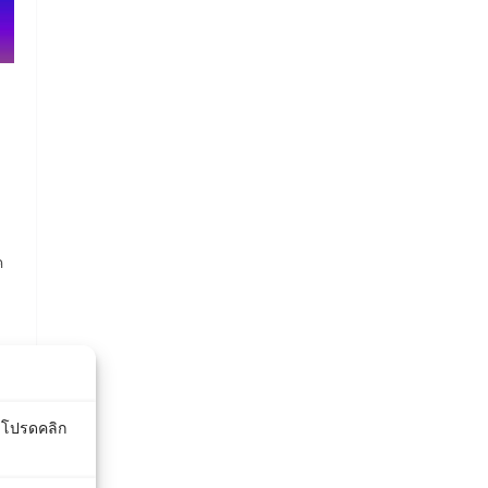
ค
า
์ โปรดคลิก