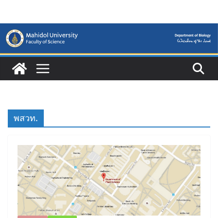
Skip
to
content
พสวท.