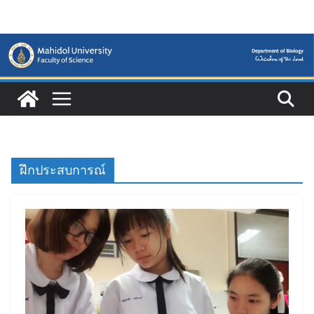
Skip
to
content
ฝึกประสบการณ์