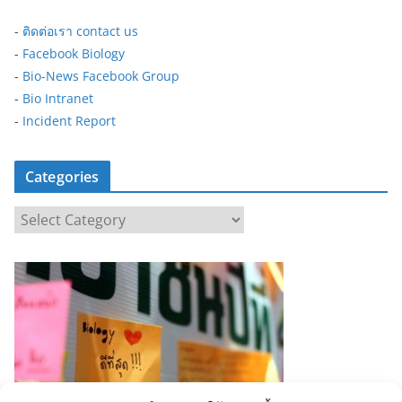
-
ติดต่อเรา contact us
-
Facebook Biology
-
Bio-News Facebook Group
-
Bio Intranet
-
Incident Report
Categories
C
a
t
e
g
o
r
i
e