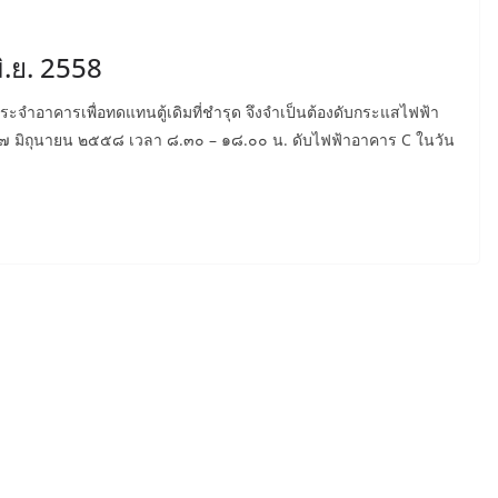
มิ.ย. 2558
ะจำอาคารเพื่อทดแทนตู้เดิมที่ชำรุด จึงจำเป็นต้องดับกระแสไฟฟ้า
่ ๒๗ มิถุนายน ๒๕๕๘ เวลา ๘.๓๐ – ๑๘.๐๐ น. ดับไฟฟ้าอาคาร C ในวัน