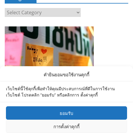
C
a
t
e
g
o
r
i
e
คำยินยอมขอใช้งานคุกกี้
s
เว็บไซต์นี้ใช้คุกกี้เพื่อทำให้คุณมีประสบการณ์ที่ดีในการใช้งาน
เว็บไซต์ โปรดคลิก “ยอมรับ” หรือคลิกการ ตั้งค่าคุกกี้
ยอมรับ
Copyright © 2026
Department of Biology MU
. All rights
การตั้งค่าคุกกี้
reserved.