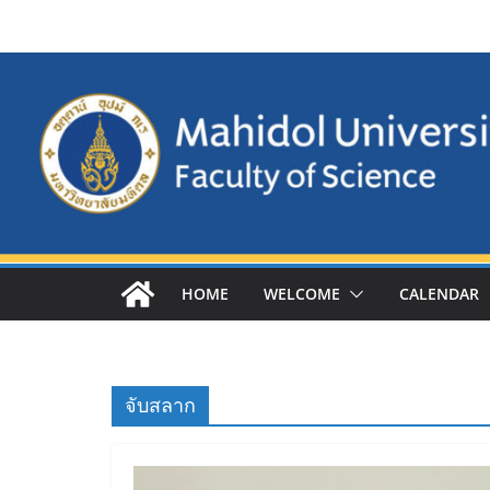
Skip
to
content
HOME
WELCOME
CALENDAR
จับสลาก