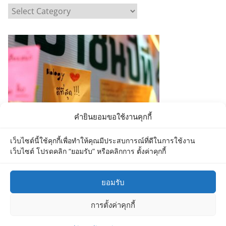
C
a
t
e
g
o
r
i
e
คำยินยอมขอใช้งานคุกกี้
s
เว็บไซต์นี้ใช้คุกกี้เพื่อทำให้คุณมีประสบการณ์ที่ดีในการใช้งาน
เว็บไซต์ โปรดคลิก “ยอมรับ” หรือคลิกการ ตั้งค่าคุกกี้
ยอมรับ
Copyright © 2026
Department of Biology MU
. All rights
การตั้งค่าคุกกี้
reserved.
Theme:
ColorMag
by ThemeGrill. Powered by
WordPress
.