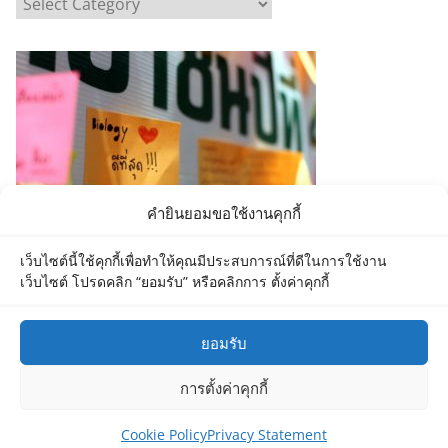
C
a
t
e
g
o
r
i
e
คำยินยอมขอใช้งานคุกกี้
s
เว็บไซต์นี้ใช้คุกกี้เพื่อทำให้คุณมีประสบการณ์ที่ดีในการใช้งาน
เว็บไซต์ โปรดคลิก “ยอมรับ” หรือคลิกการ ตั้งค่าคุกกี้
ยอมรับ
Copyright © 2026
Department of Biology MU
. All rights
การตั้งค่าคุกกี้
reserved.
Theme:
ColorMag
by ThemeGrill. Powered by
WordPress
.
Cookie Policy
Privacy Statement