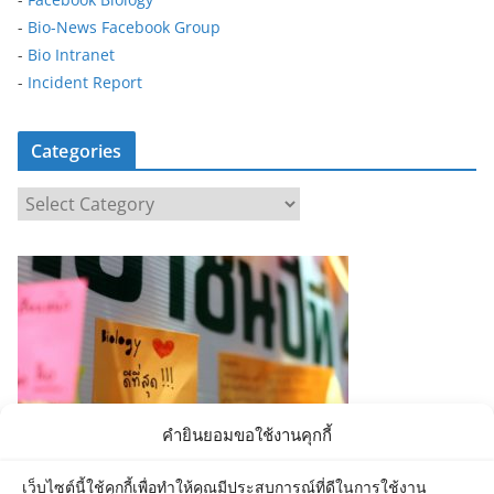
-
Bio-News Facebook Group
-
Bio Intranet
-
Incident Report
Categories
C
a
t
e
g
o
r
i
e
คำยินยอมขอใช้งานคุกกี้
s
เว็บไซต์นี้ใช้คุกกี้เพื่อทำให้คุณมีประสบการณ์ที่ดีในการใช้งาน