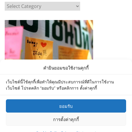
C
a
t
e
g
o
r
i
e
คำยินยอมขอใช้งานคุกกี้
s
เว็บไซต์นี้ใช้คุกกี้เพื่อทำให้คุณมีประสบการณ์ที่ดีในการใช้งาน
เว็บไซต์ โปรดคลิก “ยอมรับ” หรือคลิกการ ตั้งค่าคุกกี้
ยอมรับ
Copyright © 2026
Department of Biology MU
. All rights
การตั้งค่าคุกกี้
reserved.
Theme:
ColorMag
by ThemeGrill. Powered by
WordPress
.