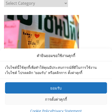
C
a
t
e
g
o
r
i
e
คำยินยอมขอใช้งานคุกกี้
s
เว็บไซต์นี้ใช้คุกกี้เพื่อทำให้คุณมีประสบการณ์ที่ดีในการใช้งาน
เว็บไซต์ โปรดคลิก “ยอมรับ” หรือคลิกการ ตั้งค่าคุกกี้
ยอมรับ
Copyright © 2026
Department of Biology MU
. All rights
การตั้งค่าคุกกี้
reserved.
Theme:
ColorMag
by ThemeGrill. Powered by
WordPress
.
Cookie Policy
Privacy Statement