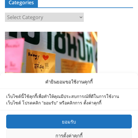
Categories
C
a
t
e
g
o
r
i
e
คำยินยอมขอใช้งานคุกกี้
s
เว็บไซต์นี้ใช้คุกกี้เพื่อทำให้คุณมีประสบการณ์ที่ดีในการใช้งาน
เว็บไซต์ โปรดคลิก “ยอมรับ” หรือคลิกการ ตั้งค่าคุกกี้
ยอมรับ
Copyright © 2026
Department of Biology MU
. All rights
การตั้งค่าคุกกี้