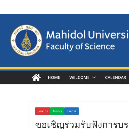
Skip
to
content
HOME
WELCOME
CALENDAR
บุคลากร
สัมมนา
อาจารย์
ขอเชิญร่วมรับฟังการบรร