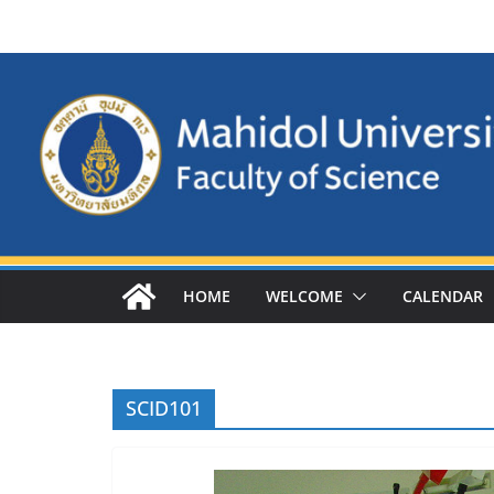
Skip
to
content
HOME
WELCOME
CALENDAR
SCID101