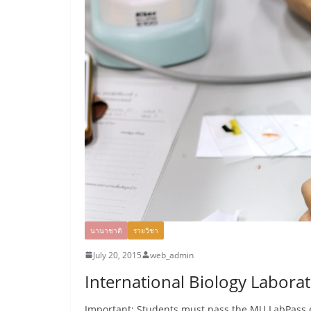
นานาชาติ
รายวิชา
July 20, 2015
web_admin
International Biology Laborat
Important: Students must pass the MU LabPass e-