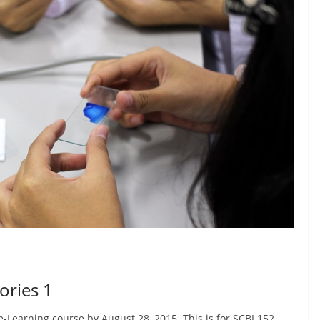
ories 1
Learning course by August 28, 2015. This is for SCBI 152,