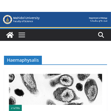
Skip
to
content
Haemaphysalis
งานวิจัย