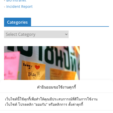
-
Bio Intranet
-
Incident Report
Categories
C
a
t
e
g
o
r
i
e
คำยินยอมขอใช้งานคุกกี้
s
เว็บไซต์นี้ใช้คุกกี้เพื่อทำให้คุณมีประสบการณ์ที่ดีในการใช้งาน
เว็บไซต์ โปรดคลิก “ยอมรับ” หรือคลิกการ ตั้งค่าคุกกี้