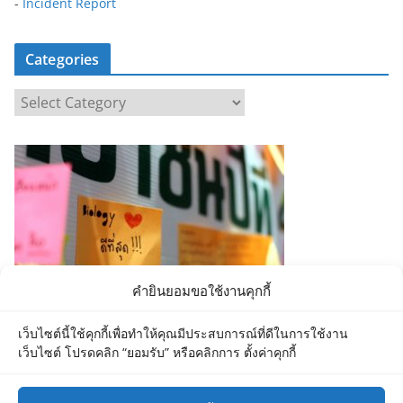
-
Incident Report
Categories
C
a
t
e
g
o
r
i
e
คำยินยอมขอใช้งานคุกกี้
s
เว็บไซต์นี้ใช้คุกกี้เพื่อทำให้คุณมีประสบการณ์ที่ดีในการใช้งาน
เว็บไซต์ โปรดคลิก “ยอมรับ” หรือคลิกการ ตั้งค่าคุกกี้