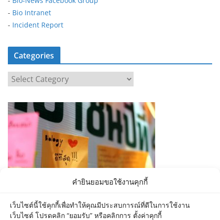
-
Bio-News Facebook Group
-
Bio Intranet
-
Incident Report
Categories
C
a
t
e
g
o
r
i
e
คำยินยอมขอใช้งานคุกกี้
s
เว็บไซต์นี้ใช้คุกกี้เพื่อทำให้คุณมีประสบการณ์ที่ดีในการใช้งาน
เว็บไซต์ โปรดคลิก “ยอมรับ” หรือคลิกการ ตั้งค่าคุกกี้