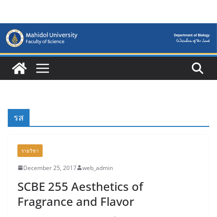
Skip
to
content
รส
รายวิชา
December 25, 2017
web_admin
SCBE 255 Aesthetics of
Fragrance and Flavor