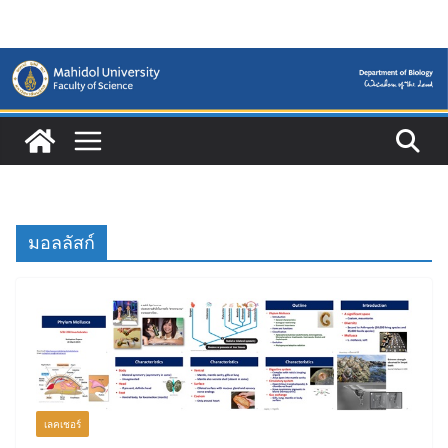
Skip
to
content
มอลลัสก์
เลคเชอร์