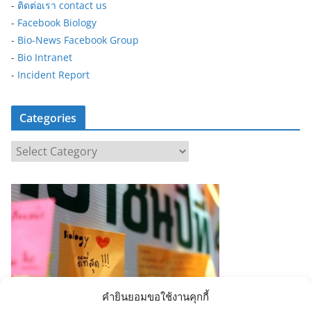
-
ติดต่อเรา contact us
-
Facebook Biology
-
Bio-News Facebook Group
-
Bio Intranet
-
Incident Report
Categories
C
a
t
e
g
o
r
i
e
คำยินยอมขอใช้งานคุกกี้
s