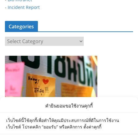
-
Incident Report
Categories
C
a
t
e
g
o
r
i
e
คำยินยอมขอใช้งานคุกกี้
s
เว็บไซต์นี้ใช้คุกกี้เพื่อทำให้คุณมีประสบการณ์ที่ดีในการใช้งาน
เว็บไซต์ โปรดคลิก “ยอมรับ” หรือคลิกการ ตั้งค่าคุกกี้