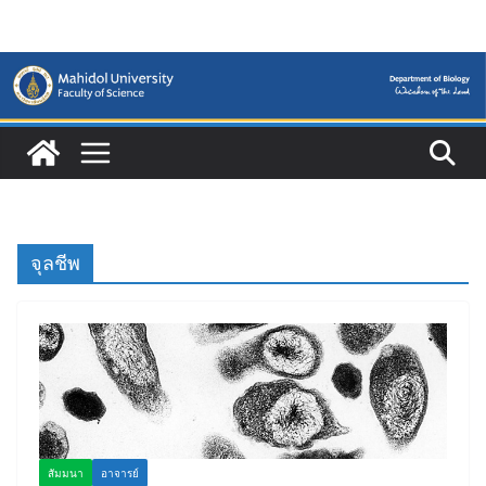
Skip
to
content
จุลชีพ
สัมมนา
อาจารย์