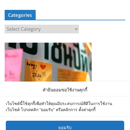
Categories
C
a
t
e
g
o
r
i
e
คำยินยอมขอใช้งานคุกกี้
s
เว็บไซต์นี้ใช้คุกกี้เพื่อทำให้คุณมีประสบการณ์ที่ดีในการใช้งาน
เว็บไซต์ โปรดคลิก “ยอมรับ” หรือคลิกการ ตั้งค่าคุกกี้
ยอมรับ