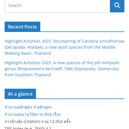
Recent Posts
Highlight Activities 2025: Discovering of Caridina sirindhornae
(Decapoda: Atyidae), a new atyid species from the Middle
Mekong Basin, Thailand
Highlight Activities 2025: A new species of the pill millipede
genus Rhopalomeris Verhoeff, 1906 (Diplopoda, Glomerida)
from Southern Thailand
At a glance
จำนวนหลักสูตร 4 หลักสูตร
จำนวนผลงานวิจัยรวม 804 เรื่อง
การอ้างอิง (citation) รวม 12,054 ครั้ง
TRF Index (พ.ศ. 2560) 4.1