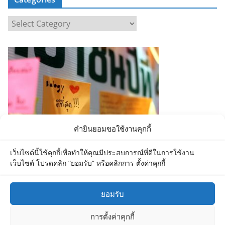
C
a
t
e
g
o
r
i
e
คำยินยอมขอใช้งานคุกกี้
s
เว็บไซต์นี้ใช้คุกกี้เพื่อทำให้คุณมีประสบการณ์ที่ดีในการใช้งาน
เว็บไซต์ โปรดคลิก “ยอมรับ” หรือคลิกการ ตั้งค่าคุกกี้
ยอมรับ
Copyright © 2026
Department of Biology MU
. All rights
การตั้งค่าคุกกี้
reserved.