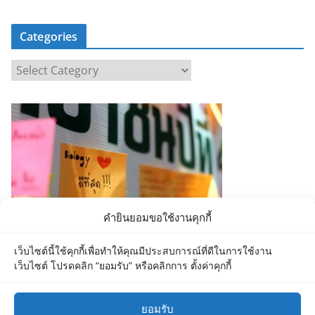
Categories
C
a
t
e
g
o
r
i
e
คำยินยอมขอใช้งานคุกกี้
s
เว็บไซต์นี้ใช้คุกกี้เพื่อทำให้คุณมีประสบการณ์ที่ดีในการใช้งาน
เว็บไซต์ โปรดคลิก “ยอมรับ” หรือคลิกการ ตั้งค่าคุกกี้
ยอมรับ